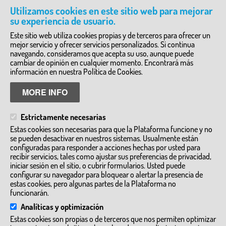
Historia del Arte
Utilizamos cookies en este sitio web para mejorar
Ciencia y Tecnología
su experiencia de usuario.
Literatura y Teatro
Arqueología
Este sitio web utiliza cookies propias y de terceros para ofrecer un
mejor servicio y ofrecer servicios personalizados. Si continua
DIRECTORIO DE SERVICIOS
navegando, consideramos que acepta su uso, aunque puede
cambiar de opinión en cualquier momento. Encontrará más
Granjas Escuela y Zoos
Empresas de turismo activo y ecoturismo
información en nuestra Política de Cookies.
Inmersiones Lingüisticas
Visitas a talleres artesanos e industrias
MORE INFO
Visitas guiadas
Alojamientos y complejos de ocio
Otros
Estrictamente necesarias
MÁS INFORMACIÓN
Estas cookies son necesarias para que la Plataforma funcione y no
se pueden desactivar en nuestros sistemas. Usualmente están
www.turismocastillalamancha.es
configuradas para responder a acciones hechas por usted para
cultura.castillalamancha.es
recibir servicios, tales como ajustar sus preferencias de privacidad,
dgturismo-artesania@jccm.es
iniciar sesión en el sitio, o cubrir formularios. Usted puede
configurar su navegador para bloquear o alertar la presencia de
estas cookies, pero algunas partes de la Plataforma no
funcionarán.
Analíticas y optimización
Estas cookies son propias o de terceros que nos permiten optimizar