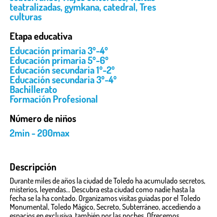
teatralizadas
,
gymkana
,
catedral
,
Tres
culturas
Etapa educativa
Educación primaria 3º-4º
Educación primaria 5º-6º
Educación secundaria 1º-2º
Educación secundaria 3º-4º
Bachillerato
Formación Profesional
Número de niños
2min - 200max
Descripción
Durante miles de años la ciudad de Toledo ha acumulado secretos,
misterios, leyendas... Descubra esta ciudad como nadie hasta la
fecha se la ha contado. Organizamos visitas guiadas por el Toledo
Monumental, Toledo Mágico, Secreto, Subterráneo, accediendo a
espacios en exclusiva, también por las noches. Ofrecemos