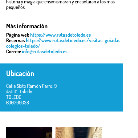
historia y magia que ensimismarán y encantarán a los más
pequeños.
Más información
Página web
https://www.rutasdetoledo.es
Reservas
https://www.rutasdetoledo.es/visitas-guiadas-
colegios-toledo/
Correo:
info@rutasdetoledo.es
Ubicación
Calle Sixto Ramón Parro, 9
45001, Toledo
TOLEDO
630709338