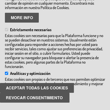
cambiar de opinión en cualquier momento. Encontrará más
Uña, CUENCA
información en nuestra Política de Cookies.
MORE INFO
Estrictamente necesarias
Estas cookies son necesarias para que la Plataforma funcione y no
se pueden desactivar en nuestros sistemas. Usualmente están
configuradas para responder a acciones hechas por usted para
recibir servicios, tales como ajustar sus preferencias de privacidad,
iniciar sesión en el sitio, o cubrir formularios. Usted puede
configurar su navegador para bloquear o alertar la presencia de
estas cookies, pero algunas partes de la Plataforma no
funcionarán.
Analíticas y optimización
Estas cookies son propias o de terceros que nos permiten optimizar
CR
tu experiencia en el sitio web, evaluando su rendimiento y mejorar
ACEPTAR TODAS LAS COOKIES
añadiendo nuevas funcionalidades.
Don Quixote Tours
REVOCAR CONSENTIMIENTO
GUARDAR PREFERENCIAS
DON QUIXOTE TOURS, SL Es una agencia viajes receptiva que cuenta
con Guías oficiales de turismo de Castilla la Mancha. ...