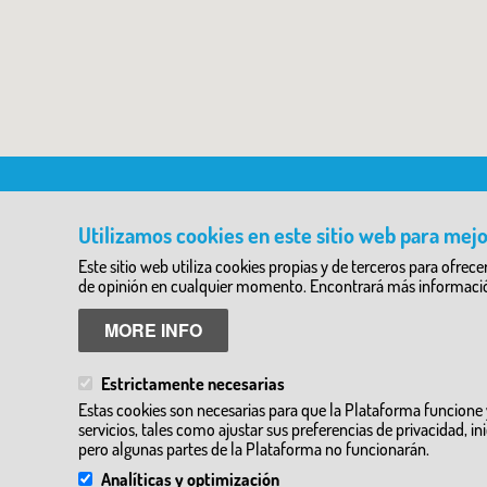
TEMÁTICAS
DIRECTORIO DE SERVICIOS
Utilizamos cookies en este sitio web para mejo
Naturaleza y Aventura
Granjas Escuela y Zoos
Este sitio web utiliza cookies propias y de terceros para ofr
Historia y Etnología
Empresas de turismo activo y ecotu
Historia del Arte
Inmersiones Lingüisticas
de opinión en cualquier momento. Encontrará más información
Ciencia y Tecnología
Visitas a talleres artesanos e industri
Literatura y Teatro
Visitas guiadas
MORE INFO
Arqueología
Alojamientos y complejos de ocio
Otros
Estrictamente necesarias
Estas cookies son necesarias para que la Plataforma funcione
servicios, tales como ajustar sus preferencias de privacidad, in
pero algunas partes de la Plataforma no funcionarán.
Analíticas y optimización