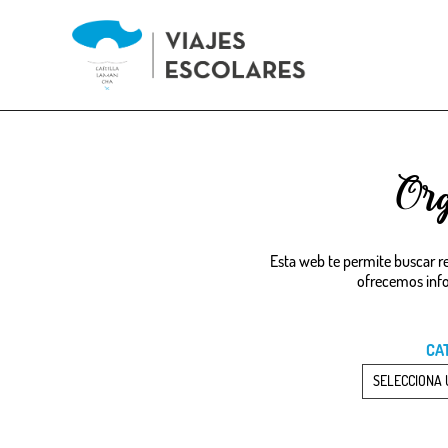
Skip
to
main
navigation
Org
Esta web te permite buscar re
ofrecemos infor
CA
SELECCIONA 