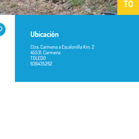
TO
Ubicación
Ctra. Carmena a Escalonilla Km. 2
45531, Carmena
TOLEDO
636435262