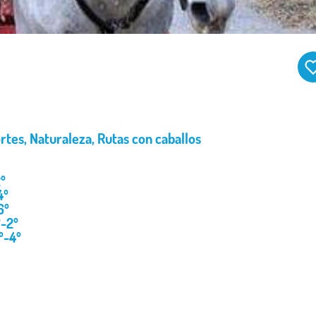
rtes
,
Naturaleza
,
Rutas con caballos
º
4º
6º
º-2º
º-4º