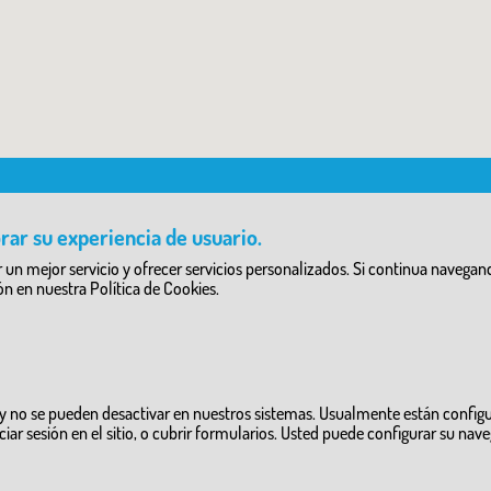
MÁS INFORMACIÓN
rar su experiencia de usuario.
www.turismocastillalamancha.es
ecer un mejor servicio y ofrecer servicios personalizados. Si continua nav
rismo
cultura.castillalamancha.es
dgturismo-artesania@jccm.es
 en nuestra Política de Cookies.
as
 y no se pueden desactivar en nuestros sistemas. Usualmente están configu
iciar sesión en el sitio, o cubrir formularios. Usted puede configurar su nav