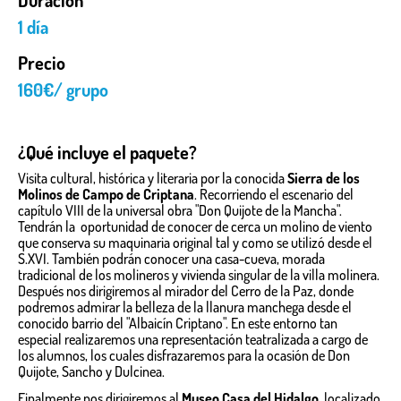
Duración
1 día
Precio
160€/ grupo
¿Qué incluye el paquete?
Visita cultural, histórica y literaria por la conocida
Sierra de los
Molinos de Campo de Criptana
. Recorriendo el escenario del
capítulo VIII de la universal obra "Don Quijote de la Mancha".
Tendrán la oportunidad de conocer de cerca un molino de viento
que conserva su maquinaria original tal y como se utilizó desde el
S.XVI. También podrán conocer una casa-cueva, morada
tradicional de los molineros y vivienda singular de la villa molinera.
Después nos dirigiremos al mirador del Cerro de la Paz, donde
podremos admirar la belleza de la llanura manchega desde el
conocido barrio del "Albaicín Criptano". En este entorno tan
especial realizaremos una representación teatralizada a cargo de
los alumnos, los cuales disfrazaremos para la ocasión de Don
Quijote, Sancho y Dulcinea.
Finalmente nos dirigiremos al
Museo Casa del Hidalgo
, localizado