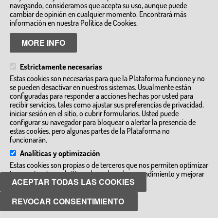
DIRECTORIO DE SERVICIOS
navegando, consideramos que acepta su uso, aunque puede
cambiar de opinión en cualquier momento. Encontrará más
Granjas Escuela y Zoos
Empresas de turismo activo y ecoturismo
información en nuestra Política de Cookies.
Inmersiones Lingüisticas
Visitas a talleres artesanos e industrias
MORE INFO
Visitas guiadas
Alojamientos y complejos de ocio
Otros
Estrictamente necesarias
MÁS INFORMACIÓN
Estas cookies son necesarias para que la Plataforma funcione y no
se pueden desactivar en nuestros sistemas. Usualmente están
www.turismocastillalamancha.es
configuradas para responder a acciones hechas por usted para
cultura.castillalamancha.es
recibir servicios, tales como ajustar sus preferencias de privacidad,
dgturismo-artesania@jccm.es
iniciar sesión en el sitio, o cubrir formularios. Usted puede
configurar su navegador para bloquear o alertar la presencia de
estas cookies, pero algunas partes de la Plataforma no
funcionarán.
Analíticas y optimización
Estas cookies son propias o de terceros que nos permiten optimizar
tu experiencia en el sitio web, evaluando su rendimiento y mejorar
ACEPTAR TODAS LAS COOKIES
Aviso legal
añadiendo nuevas funcionalidades.
Política de Privacidad
Política de Cookies
REVOCAR CONSENTIMIENTO
GUARDAR PREFERENCIAS