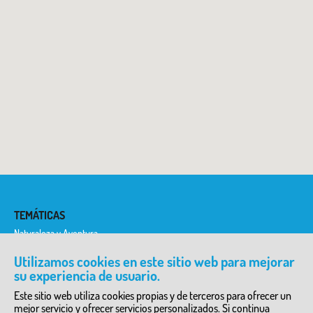
TEMÁTICAS
Naturaleza y Aventura
Historia y Etnología
Historia del Arte
Utilizamos cookies en este sitio web para mejorar
Ciencia y Tecnología
su experiencia de usuario.
Literatura y Teatro
Arqueología
Este sitio web utiliza cookies propias y de terceros para ofrecer un
mejor servicio y ofrecer servicios personalizados. Si continua