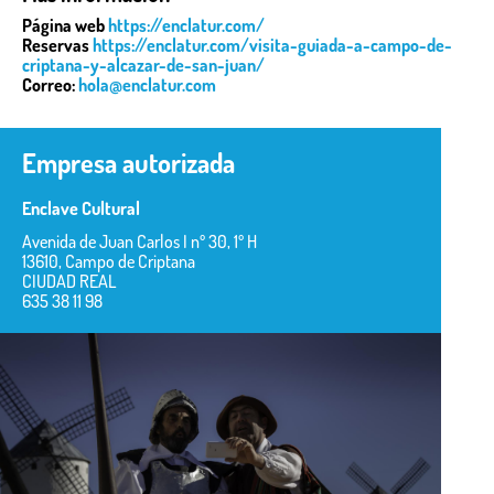
Página web
https://enclatur.com/
Reservas
https://enclatur.com/visita-guiada-a-campo-de-
criptana-y-alcazar-de-san-juan/
Correo:
hola@enclatur.com
Empresa autorizada
Enclave Cultural
Avenida de Juan Carlos I nº 30, 1º H
13610, Campo de Criptana
CIUDAD REAL
635 38 11 98