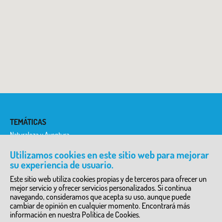
TEMÁTICAS
Naturaleza y Aventura
Historia y Etnología
Historia del Arte
Utilizamos cookies en este sitio web para mejorar
Ciencia y Tecnología
su experiencia de usuario.
Literatura y Teatro
Arqueología
Este sitio web utiliza cookies propias y de terceros para ofrecer un
mejor servicio y ofrecer servicios personalizados. Si continua
DIRECTORIO DE SERVICIOS
navegando, consideramos que acepta su uso, aunque puede
cambiar de opinión en cualquier momento. Encontrará más
Granjas Escuela y Zoos
Empresas de turismo activo y ecoturismo
información en nuestra Política de Cookies.
Inmersiones Lingüisticas