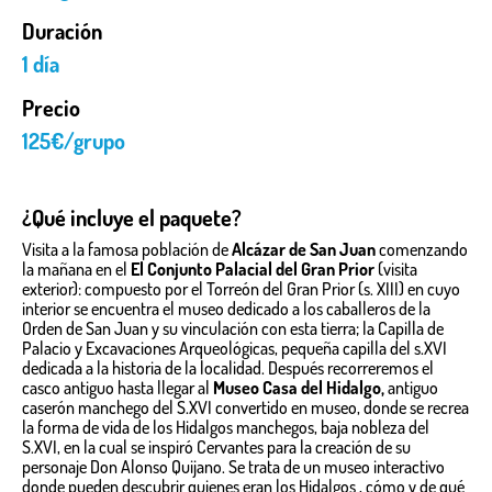
Duración
1 día
Precio
125€/grupo
¿Qué incluye el paquete?
Visita a la famosa población de
Alcázar de San Juan
comenzando
la mañana en el
El Conjunto Palacial del Gran Prior
(visita
exterior)
: compuesto por el Torreón del Gran Prior
(s. XIII) en cuyo
interior se encuentra el museo dedicado a los caballeros de la
Orden de San Juan y su vinculación con esta tierra; la Capilla de
Palacio y Excavaciones Arqueológicas, pequeña capilla del s.XVI
dedicada a la historia de la localidad. Después recorreremos el
casco antiguo hasta llegar al
Museo Casa del Hidalgo,
a
ntiguo
caserón manchego del S.XVI convertido en museo, donde se recrea
la forma de vida de los Hidalgos manchegos, baja nobleza del
S.XVI, en la cual se inspiró Cervantes para la creación de su
personaje Don Alonso Quijano. Se trata de un museo interactivo
donde pueden descubrir quienes eran los Hidalgos , cómo y de qué