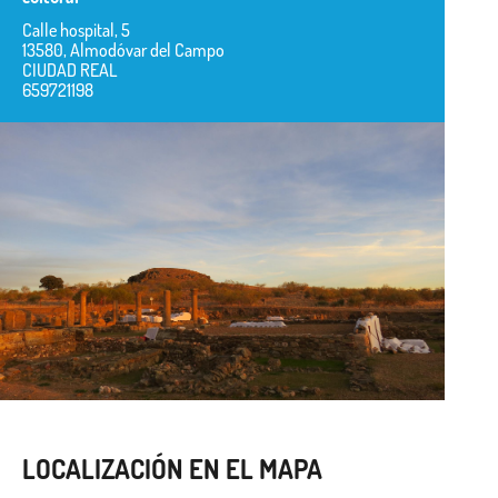
Calle hospital, 5
13580, Almodóvar del Campo
CIUDAD REAL
659721198
LOCALIZACIÓN EN EL MAPA