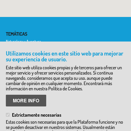
TEMÁTICAS
Naturaleza y Aventura
Historia y Etnología
Historia del Arte
Utilizamos cookies en este sitio web para mejorar
Ciencia y Tecnología
su experiencia de usuario.
Literatura y Teatro
Arqueología
Este sitio web utiliza cookies propias y de terceros para ofrecer un
mejor servicio y ofrecer servicios personalizados. Si continua
DIRECTORIO DE SERVICIOS
navegando, consideramos que acepta su uso, aunque puede
cambiar de opinión en cualquier momento. Encontrará más
Granjas Escuela y Zoos
Empresas de turismo activo y ecoturismo
información en nuestra Política de Cookies.
Inmersiones Lingüisticas
Visitas a talleres artesanos e industrias
MORE INFO
Visitas guiadas
Alojamientos y complejos de ocio
Otros
Estrictamente necesarias
MÁS INFORMACIÓN
Estas cookies son necesarias para que la Plataforma funcione y no
se pueden desactivar en nuestros sistemas. Usualmente están
www.turismocastillalamancha.es