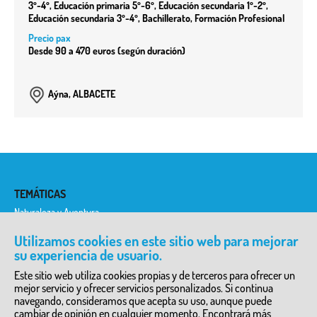
3º-4º, Educación primaria 5º-6º, Educación secundaria 1º-2º,
Educación secundaria 3º-4º, Bachillerato, Formación Profesional
Precio pax
Desde 90 a 470 euros (según duración)
Aýna, ALBACETE
TEMÁTICAS
Naturaleza y Aventura
Historia y Etnología
Historia del Arte
Utilizamos cookies en este sitio web para mejorar
Ciencia y Tecnología
su experiencia de usuario.
Literatura y Teatro
Arqueología
Este sitio web utiliza cookies propias y de terceros para ofrecer un
mejor servicio y ofrecer servicios personalizados. Si continua
DIRECTORIO DE SERVICIOS
navegando, consideramos que acepta su uso, aunque puede
cambiar de opinión en cualquier momento. Encontrará más
Granjas Escuela y Zoos