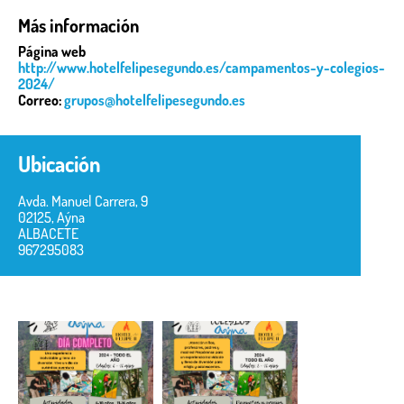
Más información
Página web
http://www.hotelfelipesegundo.es/campamentos-y-colegios-
2024/
Correo:
grupos@hotelfelipesegundo.es
Ubicación
Avda. Manuel Carrera, 9
02125, Aýna
ALBACETE
967295083