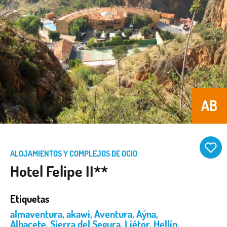
AB
ALOJAMIENTOS Y COMPLEJOS DE OCIO
Hotel Felipe II**
Etiquetas
almaventura
,
akawi
,
Aventura
,
Aýna
,
Albacete
,
Sierra del Segura
,
Liétor
,
Hellín
,