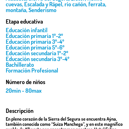
cuevas
,
Escalada y Rápel
,
rio cañón
,
ferrata
,
montaña
,
Senderismo
Etapa educativa
Educación infantil
Educación primaria 1º-2º
Educación primaria 3º-4º
Educación primaria 5º-6º
Educación secundaria 1º-2º
Educación secundaria 3º-4º
Bachillerato
Formación Profesional
Número de niños
20min - 80max
Descripción
En pleno corazón de la Sierra del Segura se encuentra Aýna,
también conocida como “Suiza Manchega”, y en este magnífico