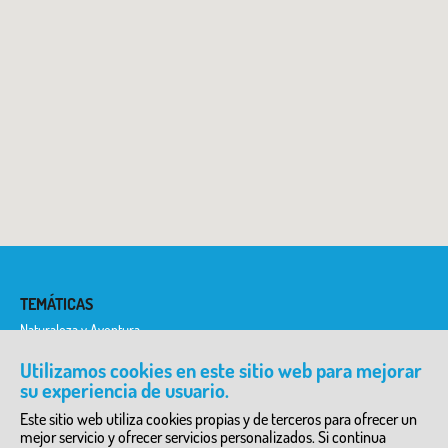
TEMÁTICAS
Naturaleza y Aventura
Historia y Etnología
Historia del Arte
Utilizamos cookies en este sitio web para mejorar
Ciencia y Tecnología
su experiencia de usuario.
Literatura y Teatro
Arqueología
Este sitio web utiliza cookies propias y de terceros para ofrecer un
mejor servicio y ofrecer servicios personalizados. Si continua
DIRECTORIO DE SERVICIOS