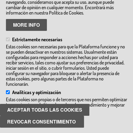
navegando, consideramos que acepta su uso, aunque puede
cambiar de opinión en cualquier momento. Encontrará más
Granjas Escuela y Zoos
Empresas de turismo activo y ecoturismo
información en nuestra Política de Cookies.
Inmersiones Lingüisticas
Visitas a talleres artesanos e industrias
MORE INFO
Visitas guiadas
Alojamientos y complejos de ocio
Otros
Estrictamente necesarias
MÁS INFORMACIÓN
Estas cookies son necesarias para que la Plataforma funcione y no
se pueden desactivar en nuestros sistemas. Usualmente están
www.turismocastillalamancha.es
configuradas para responder a acciones hechas por usted para
cultura.castillalamancha.es
recibir servicios, tales como ajustar sus preferencias de privacidad,
dgturismo-artesania@jccm.es
iniciar sesión en el sitio, o cubrir formularios. Usted puede
configurar su navegador para bloquear o alertar la presencia de
estas cookies, pero algunas partes de la Plataforma no
funcionarán.
Analíticas y optimización
Estas cookies son propias o de terceros que nos permiten optimizar
tu experiencia en el sitio web, evaluando su rendimiento y mejorar
ACEPTAR TODAS LAS COOKIES
Aviso legal
añadiendo nuevas funcionalidades.
Política de Privacidad
Política de Cookies
REVOCAR CONSENTIMIENTO
GUARDAR PREFERENCIAS