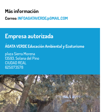
Más información
Correo:
INFOAGATAVERDE@GMAIL.COM
Empresa autorizada
ÁGATA VERDE Educación Ambiental y Ecoturismo
plaza Sierra Morena
13593, Solana del Pino
CIUDAD REAL
625073578