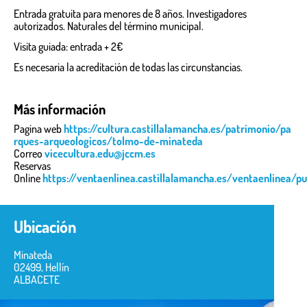
Entrada gratuita para menores de 8 años. Investigadores
autorizados. Naturales del término municipal.
Visita guiada: entrada + 2€
Es necesaria la acreditación de todas las circunstancias.
Más información
Pagina web
https://cultura.castillalamancha.es/patrimonio/pa
rques-arqueologicos/tolmo-de-minateda
Correo
vicecultura.edu@jccm.es
Reservas
Online
https://ventaenlinea.castillalamancha.es/ventaenlinea/p
Ubicación
Minateda
02499, Hellín
ALBACETE