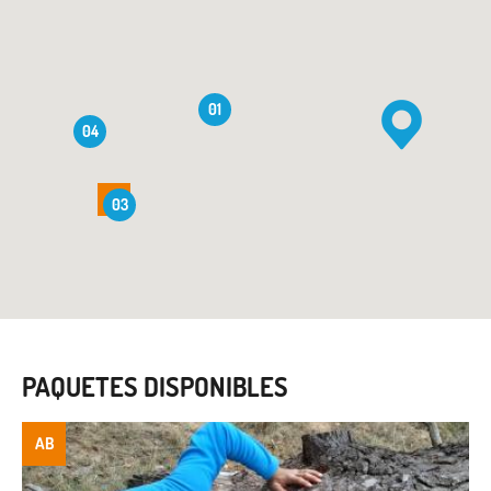
01
04
AB
AB
03
PAQUETES DISPONIBLES
AB