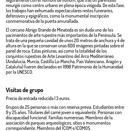
seguramente con el nombre de Ilunum, que tras un paréntesis
resurgió como centro urbano en plena época visigoda. De esta fase,
los trabajos han exhumado espectaculares restos funerarios,
defensivos y epigráficos, como la monumental inscripción
conmemorativa de la puerta amurallada.
El cercano Abrigo Grande de Minateda es sin duda uno de los
yacimientos de arte rupestre más importantes de la Península. Se
trata de una pequeña cavidad de unos 20 metros de anchura y 4 de
altura en la que se conservan unas 600 imágenes pintadas sobre el
panel de roca. Estas pinturas, así como la totalidad de los
conjuntos rupestres de Arte Levantino del Arco Mediterráneo
(Andalucía, Murcia, Castilla La-Mancha, País Valenciano, Aragón y
Cataluña) fueron declarados en 1998 Patrimonio de la Humanidad
por la UNESCO.
Visitas de grupo
Precio de entrada reducida | 3 euros.
Grupos de 25 personas o más con reserva previa. Estudiantes entre
9 y 25 años. Titulares del carné joven o equivalente. Personas con
discapacidad funcional. Familias numerosas. Miembros de la
asociación de parques arqueológicos, sitios o monumentos
correspondiente. Miembros del ICOM e ICOMOS.