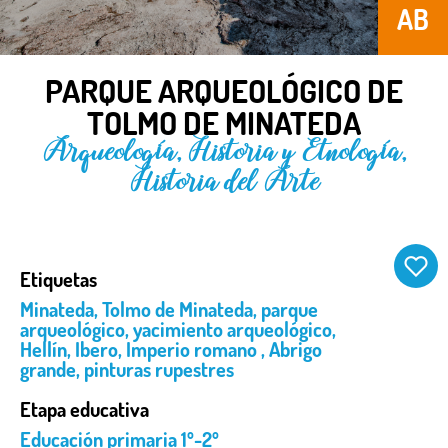
AB
PARQUE ARQUEOLÓGICO DE
TOLMO DE MINATEDA
Arqueología, Historia y Etnología,
Historia del Arte
Etiquetas
Minateda
,
Tolmo de Minateda
,
parque
arqueológico
,
yacimiento arqueológico
,
Hellín
,
Ibero
,
Imperio romano
,
Abrigo
grande
,
pinturas rupestres
Etapa educativa
Educación primaria 1º-2º